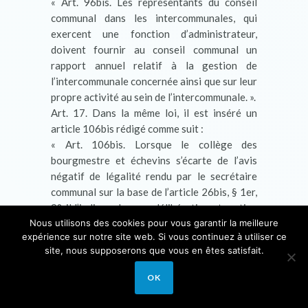
« Art. 96bis. Les représentants du conseil
communal dans les intercommunales, qui
exercent une fonction d’administrateur,
doivent fournir au conseil communal un
rapport annuel relatif à la gestion de
l’intercommunale concernée ainsi que sur leur
propre activité au sein de l’intercommunale. ».
Art. 17. Dans la même loi, il est inséré un
article 106bis rédigé comme suit :
« Art. 106bis. Lorsque le collège des
bourgmestre et échevins s’écarte de l’avis
négatif de légalité rendu par le secrétaire
communal sur la base de l’article 26bis, § 1er,
9°, il l’indique dans sa délibération et motive
Nous utilisons des cookies pour vous garantir la meilleure
celle-ci en conséquence. ».
expérience sur notre site web. Si vous continuez à utiliser ce
Art. 18. L’article 109 de la même loi est
site, nous supposerons que vous en êtes satisfait.
complété par un alinéa rédigé comme suit :
« La correspondance qui ne produit pas
OK
d’effets juridiques peut être signée par un
fonctionnaire désigné pour ce faire par le