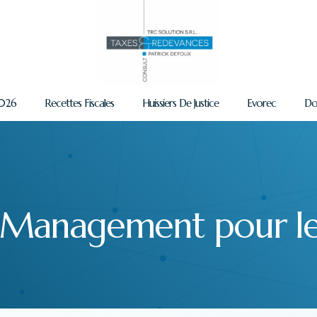
2026
Recettes Fiscales
Huissiers De Justice
Evorec
Do
Management pour le 